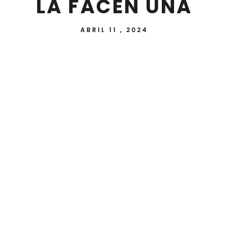
LA FACEN UNA
ABRIL 11 , 2024
La Facultad de Ciencias y Tecnología de la
Universidad Nacional de Itapúa recibió la grata
visita de Pamela Marchi y María Vera,
destacadas investigadoras del Laboratorio de
Recursos Vegetales (LAREV) de la Facultad de
Ciencias Exactas y Naturales de la Universidad
Nacional de Asunción (FACEN UNA).