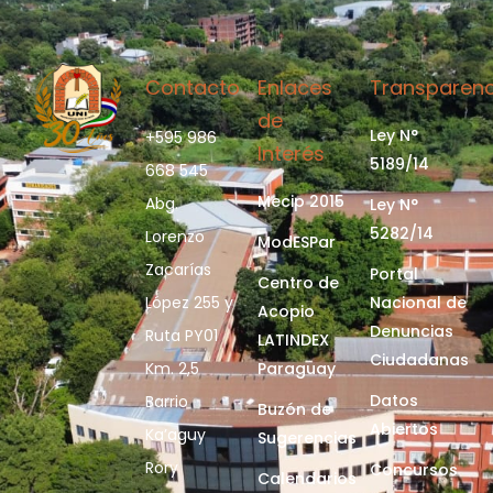
Contacto
Enlaces
Transparenc
de
Ley N°
+595 986
Interés
5189/14
668 545
Mecip 2015
Abg.
Ley N°
5282/14
Lorenzo
ModESPar
Zacarías
Portal
Centro de
López 255 y
Nacional de
Acopio
Denuncias
Ruta PY01
LATINDEX
Ciudadanas
Km. 2,5
Paraguay
Datos
Barrio
Buzón de
Abiertos
Ka’aguy
Sugerencias
Rory
Concursos
Calendarios