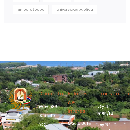
uniparatodos
universidadpublica
Contacto
Enlaces
Transparenc
de
Ley N°
+595 986
Interés
5189/14
668 545
Mecip 2015
Abg.
Ley N°