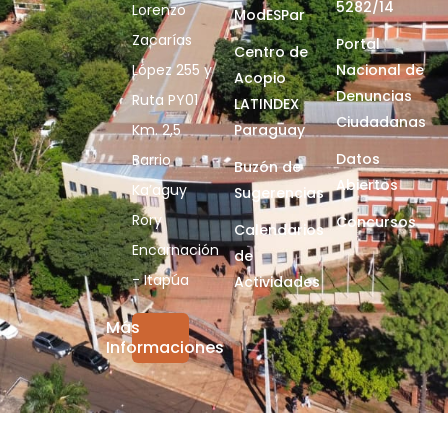
5282/14
Lorenzo
ModESPar
Zacarías
Portal
Centro de
López 255 y
Nacional de
Acopio
Denuncias
Ruta PY01
LATINDEX
Ciudadanas
Km. 2,5
Paraguay
Datos
Barrio
Buzón de
Abiertos
Ka’aguy
Sugerencias
Rory
Concursos
Calendarios
Encarnación
de
- Itapúa
Actividades
Más
Informaciones
© 2026 Universidad Nacional de Itapúa. Todos los derechos