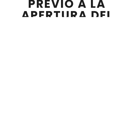
PREVIO A LA
APERTURA DEL
AÑO
ACADÉMICO EN
LA UNI
FEBRERO 15 , 2024
Los días 13 y 14 de febrero, en el Centro de
Desarrollo de Competencias, se llevó a cabo
una reunión de trabajo con los Gestores
Generales del Campus Virtual de la Universidad