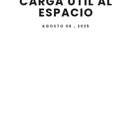
CARGA ÚTIL AL
ESPACIO
AGOSTO 06 , 2025
El miércoles 6 de agosto, la Universidad
Nacional de Itapúa (UNI) participa del
lanzamiento del globo sonda con carga útil al
espacio y posterior recuperación. El
lanzamiento fue posible a través de un trabajo
conjunto entre estudiantes, docentes e
investigadores y miembros del Observatorio de
Agua de la UNI. La actividad se cumplió en la
ciudad de San Ignacio Misiones y Villarrica, esto
depende de la dirección del viento.