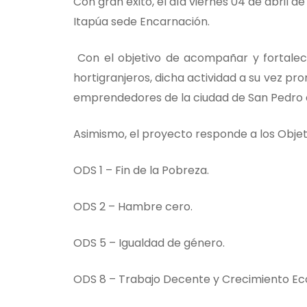
Con gran éxito, el día viernes 04 de abril d
Itapúa sede Encarnación.
Con el objetivo de acompañar y fortalece
hortigranjeros, dicha actividad a su vez p
emprendedores de la ciudad de San Pedro 
Asimismo, el proyecto responde a los Objeti
ODS 1 – Fin de la Pobreza.
ODS 2 – Hambre cero.
ODS 5 – Igualdad de género.
ODS 8 – Trabajo Decente y Crecimiento E