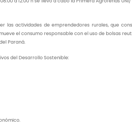
e 08:00 a 12:00 h se llevó a cabo la Primera Agroferias UN
r las actividades de emprendedores rurales, que cons
romueve el consumo responsable con el uso de bolsas reu
del Paraná.
vos del Desarrollo Sostenible:
conómico.