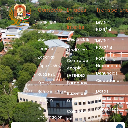
Contacto
Enlaces
Transparenc
de
Ley N°
+595 986
Interés
5189/14
668 545
Mecip 2015
Abg.
Ley N°
5282/14
Lorenzo
ModESPar
Zacarías
Portal
Centro de
López 255 y
Nacional de
Acopio
Denuncias
Ruta PY01
LATINDEX
Ciudadanas
Km. 2,5
Paraguay
Datos
Barrio
Buzón de
Abiertos
Ka’aguy
Sugerencias
Rory
Concursos
Calendarios
Encarnación
de
- Itapúa
Actividades