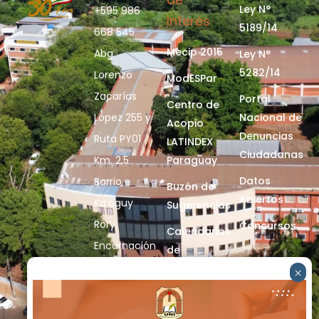
Ley N°
+595 986
Interés
5189/14
668 545
Mecip 2015
Abg.
Ley N°
5282/14
Lorenzo
ModESPar
Zacarías
Portal
Centro de
López 255 y
Nacional de
Acopio
Denuncias
Ruta PY01
LATINDEX
Ciudadanas
Km. 2,5
Paraguay
Datos
Barrio
Buzón de
Abiertos
Ka’aguy
Sugerencias
Rory
Concursos
Calendarios
Encarnación
de
- Itapúa
Actividades
Más
Informaciones