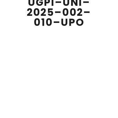
UGPI–UNI–
2025–002–
010–UPO
MAYO 22 , 2026
La Unidad de Gestión de Proyectos de
Investigación de la Universidad Nacional de
Itapúa hace el llmado UGPI–UNI–2025–002–