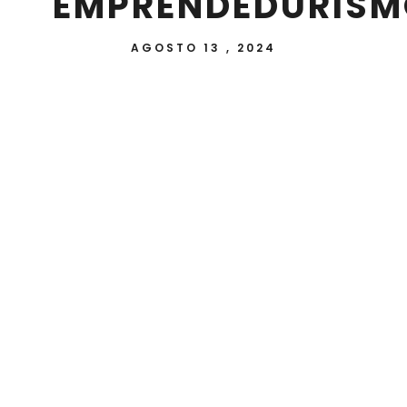
EMPRENDEDURIS
AGOSTO 13 , 2024
En el Hall del Bloque 7 de la Escuela de
Postgrado de la Universidad Nacional de Itapúa
(UNI) se llevó a cabo la Feria de Innovación y
Emprendedurismo del II Congreso