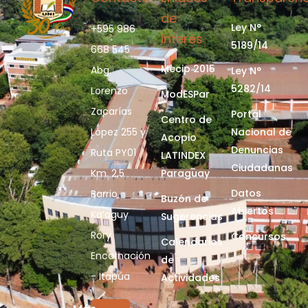
de
Ley N°
+595 986
Interés
5189/14
668 545
Mecip 2015
Abg.
Ley N°
5282/14
Lorenzo
ModESPar
Zacarías
Portal
Centro de
López 255 y
Nacional de
Acopio
Denuncias
Ruta PY01
LATINDEX
Ciudadanas
Km. 2,5
Paraguay
Datos
Barrio
Buzón de
Abiertos
Ka’aguy
Sugerencias
Rory
Concursos
Calendarios
Encarnación
de
- Itapúa
Actividades