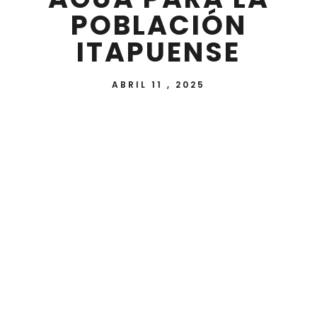
POBLACIÓN
ITAPUENSE
ABRIL 11 , 2025
Por medio de la suscripción de un convenio
marco de cooperación interinstitucional, el Ente
Regulador de Servicios Sanitarios de Paraguay
(ERSSAN), junto con la Dirección Regional Itapúa
ERSSAN y la Universidad Nacional de Itapúa
(UNI), determinaron desarrollar tareas
conjuntas con la misión de garantizar el control