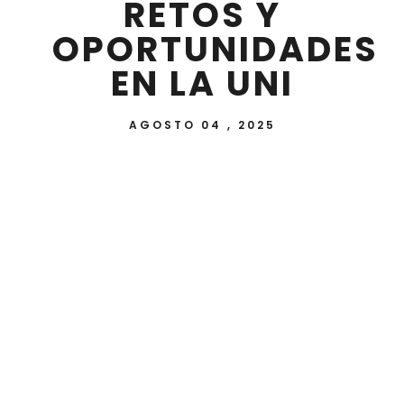
RETOS Y
OPORTUNIDADES
EN LA UNI
AGOSTO 04 , 2025
En el marco del Proyecto HEADCET (Higher
Education Partnerships for Sustainable Local
Development though Circular Economy and
Social Innovation) financiado por la Unión
Europea a través del Programa
ERASMUS+CBHE, se desarrolló el evento
“Economía circular y residuos electrónicos: