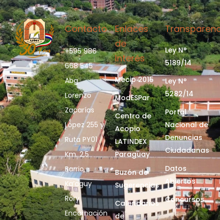
Contacto
Enlaces
Transparenc
de
Ley N°
+595 986
Interés
5189/14
668 545
Mecip 2015
Abg.
Ley N°
5282/14
Lorenzo
ModESPar
Zacarías
Portal
Centro de
López 255 y
Nacional de
Acopio
Denuncias
Ruta PY01
LATINDEX
Ciudadanas
Km. 2,5
Paraguay
Datos
Barrio
Buzón de
Abiertos
Ka’aguy
Sugerencias
Rory
Concursos
Calendarios
Encarnación
de