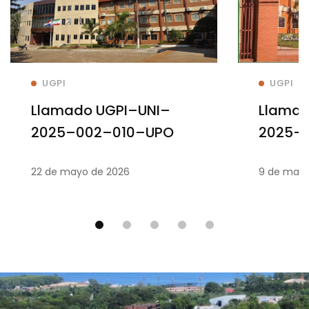
Leer mas
UGPI
UGPI
Llamado UGPI–UNI–
Llamad
2025–002–010–UPO
2025–
22 de mayo de 2026
9 de marz